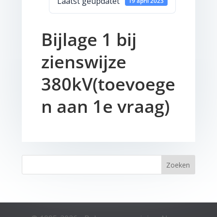
Laatst geüpdatet
19 april 2023
Bijlage 1 bij
zienswijze
380kV(toevoege
n aan 1e vraag)