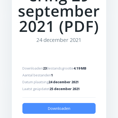
september
2021 (PDF)
24 december 2021
Downloaden
23
Bestandsgrootte
4.19 MB
Aantal bestanden
1
Datum plaatsing
24 december 2021
Laatst geüpdatet
25 december 2021
Downloaden