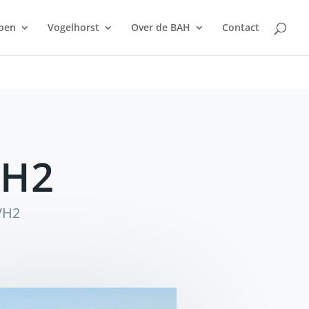
pen
Vogelhorst
Over de BAH
Contact
VH2
VH2