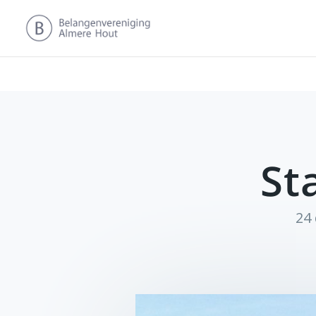
St
24