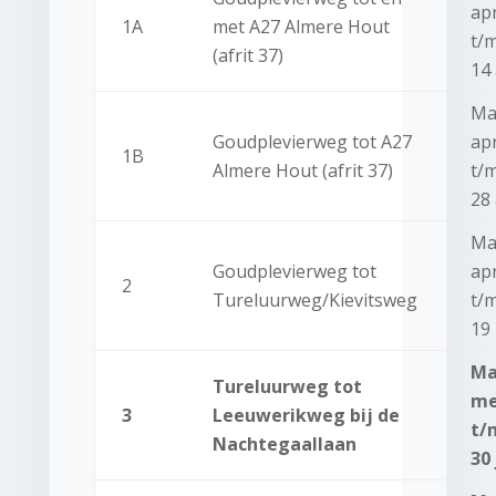
apr
1A
met A27 Almere Hout
t/
(afrit 37)
14 
Ma
Goudplevierweg tot A27
apr
1B
Almere Hout (afrit 37)
t/
28 
Ma
Goudplevierweg tot
apr
2
Tureluurweg/Kievitsweg
t/
19
Ma
Tureluurweg tot
me
3
Leeuwerikweg bij de
t/
Nachtegaallaan
30 