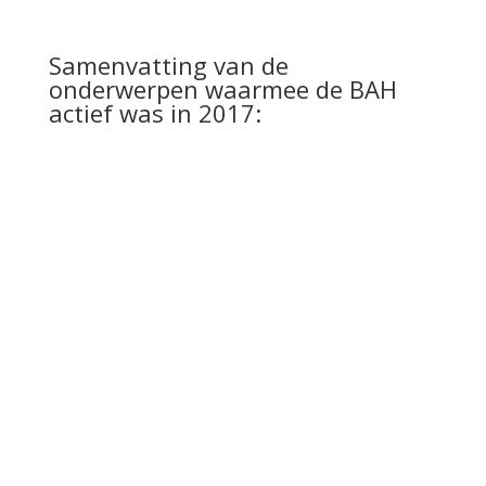
Samenvatting van de
onderwerpen waarmee de BAH
actief was in 2017:
De werkgroep windmolens is nadrukkelijk
betrokken bij de inspraakprocedure met
betrekking tot windpark Zeewolde.
Onderdeel van dit windpark is de plaatsing
van 17 windmolens langs de A27 met een
tiphoogte van 220m op slechts 800-3000
meter van onze wijk. De BAH heeft haar
zienswijze ingediend over de te
verwachten overlast. Inmiddels buigt de
Raad van State zich over de bezwaren en