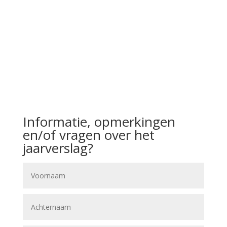
voormalige stortlocatie Braambergen aan
de Kemphaanweg. Wij werden
geïnformeerd over de ontwikkelingen en
hebben de contacten onderhouden met
medewerkers van Afvaldeponie,
gemeente en provincie.
Lees meer…
Informatie, opmerkingen
en/of vragen over het
jaarverslag?