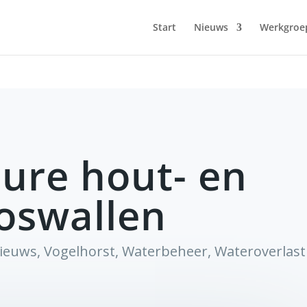
Start
Nieuws
Werkgroe
ure hout- en
oswallen
ieuws
,
Vogelhorst
,
Waterbeheer
,
Wateroverlast