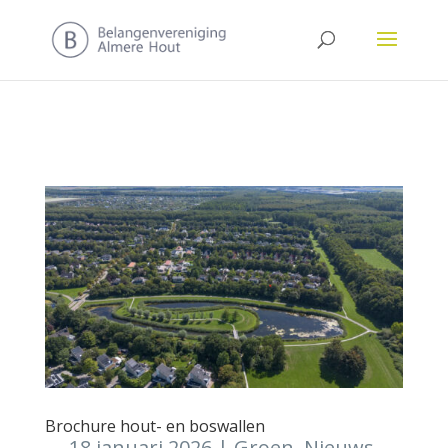
Brochure hout- en boswallen
18 januari 2026
|
Groen
,
Nieuws
,